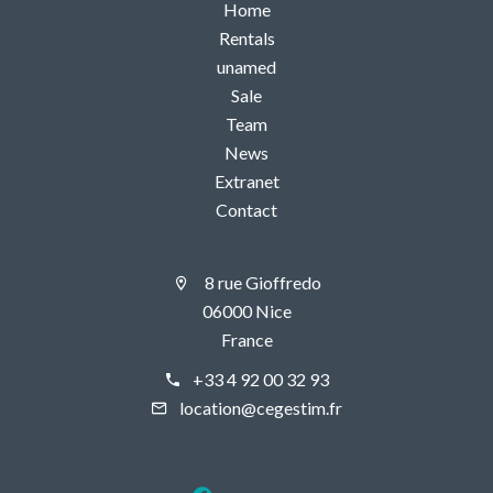
Home
Rentals
unamed
Sale
Team
News
Extranet
Contact
8 rue Gioffredo
06000 Nice
France
+33 4 92 00 32 93
location@cegestim.fr