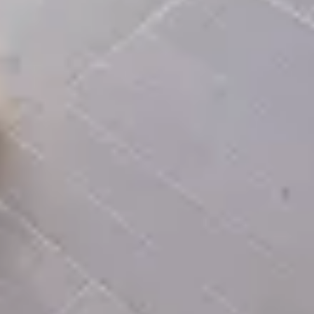
Location
Appartement
Location Appartement Nice, 3 Pièces, 1 Chambre, 63.38 M²,
1 650 € / Mois (Charges Comprises)
Informations complémentaires
Nice Ouest / Saint-Antoine de La Ginestière - 6 av. Joseph
Durandy
Dans une résidence sécurisée et très appréciée pour son
cadre de vie verdoyant, avec gardien, piscine, terrain de
pétanque et aire de jeux pour enfants, agréable
appartement meublé de 63 m² bénéficiant d'un jardin
privatif d'environ 60 m².