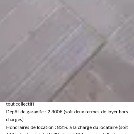
L'appartement se compose d'une entrée, d'un séjour
lumineux ouvert sur l'extérieur, d'une cuisine aménagée et
équipée, et d'un coin nuit composé d'une chambre, d'un
dégagement avec placards, d'une pièce annexe d'environ 9
m² pouvant être utilisée comme bureau, dressing ou
chambre d'appoint (sans ouverture sur l'extérieur), d'une
salle de bains ainsi que de WC indépendants.
Appartement climatisé.
Une garage fermé accompagne ce bien.
DISPONIBLE A PARTIR DE MI AOUT 2027
Loyer : 1 650€/mois CC(dont 250€ de provisions/charges,
tout collectif)
Dépôt de garantie : 2 800€ (soit deux termes de loyer hors
charges)
Honoraires de location : 831€ à la charge du locataire (soit