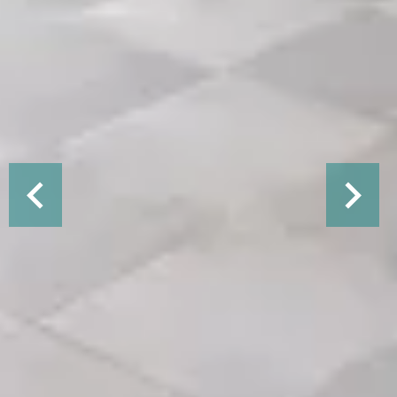
J’ai lu et j'accepte la
politique de confidentialité
de ce
site
Envoyer
Efficacité énergétique
Énergie - Consommation conventionnelle
99
kWh/m².an