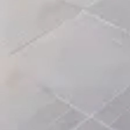
Énergie - Estimation des émissions
20
kg CO2/m².an