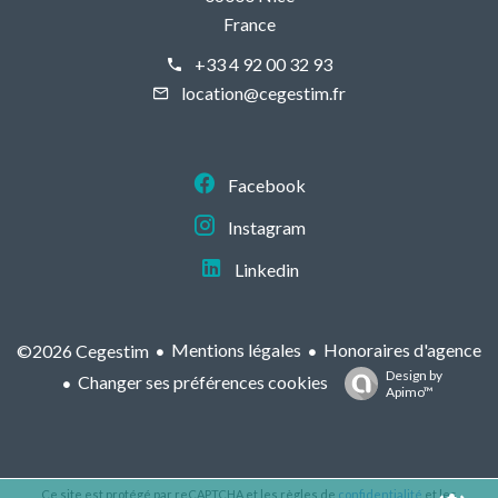
France
+33 4 92 00 32 93
location@cegestim.fr
Facebook
Instagram
Linkedin
Mentions légales
Honoraires d'agence
©2026 Cegestim
Design by
Changer ses préférences cookies
Apimo™
Ce site est protégé par reCAPTCHA et les règles de
confidentialité
et les